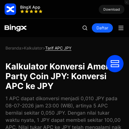
BingX App
Download
Daftar
Beranda
Kalkulator
Tarif APC JPY
>
>
Kalkulator Konversi America
Party Coin JPY: Konversi
APC ke JPY
1 APC dapat dikonversi menjadi 0,010 JPY pada
08-07-2026 jam 23:00 (WIB), artinya 5 APC
bernilai sekitar 0,050 JPY. Dengan nilai tukar
waktu nyata, 1 JPY dapat membeli sekitar 100,00
APC. Nilai tukar APC ke JPY telah mengalami naik