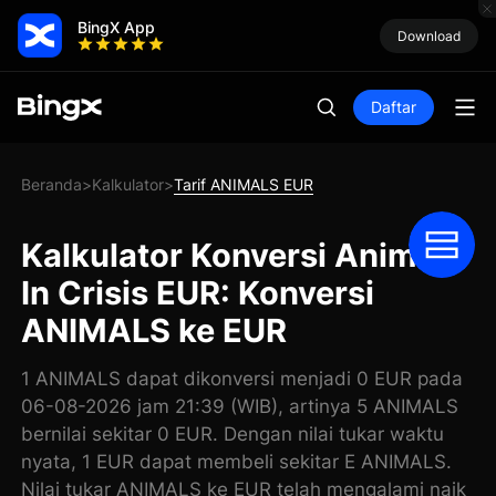
BingX App
Download
Daftar
Beranda
Kalkulator
Tarif ANIMALS EUR
>
>
Kalkulator Konversi Animals
In Crisis EUR: Konversi
ANIMALS ke EUR
1 ANIMALS dapat dikonversi menjadi 0 EUR pada
06-08-2026 jam 21:39 (WIB), artinya 5 ANIMALS
bernilai sekitar 0 EUR. Dengan nilai tukar waktu
nyata, 1 EUR dapat membeli sekitar E ANIMALS.
Nilai tukar ANIMALS ke EUR telah mengalami naik