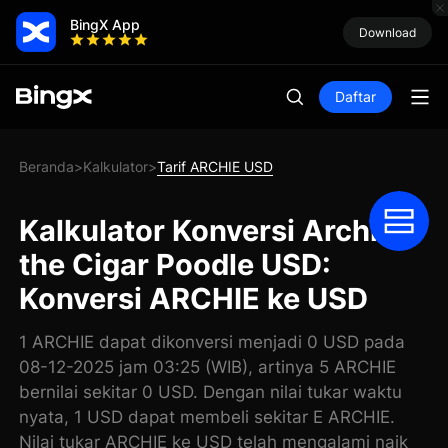
BingX App
Download
Daftar
Beranda
Kalkulator
Tarif ARCHIE USD
>
>
Kalkulator Konversi Archie
the Cigar Poodle USD:
Konversi ARCHIE ke USD
1 ARCHIE dapat dikonversi menjadi 0 USD pada
08-12-2025 jam 03:25 (WIB), artinya 5 ARCHIE
bernilai sekitar 0 USD. Dengan nilai tukar waktu
nyata, 1 USD dapat membeli sekitar E ARCHIE.
Nilai tukar ARCHIE ke USD telah mengalami naik