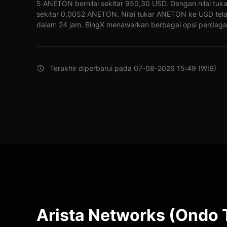
5 ANETON bernilai sekitar 950,30 USD. Dengan nilai tuk
sekitar 0,0052 ANETON. Nilai tukar ANETON ke USD tel
dalam 24 jam. BingX menawarkan berbagai opsi perdaga
Terakhir diperbarui pada 07-08-2026 15:49 (WIB)
Arista Networks (Ondo 