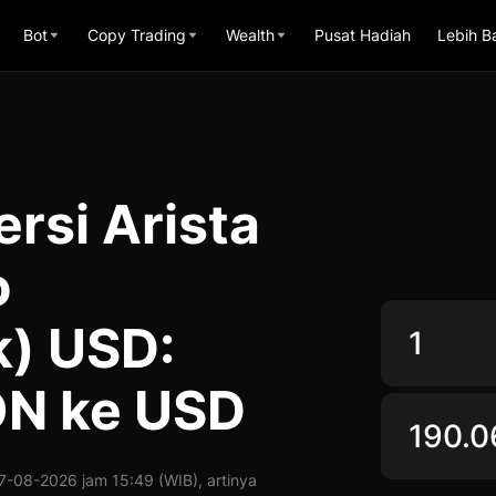
Bot
Copy Trading
Wealth
Pusat Hadiah
Lebih B
rsi Arista
o
k) USD:
ON ke USD
-08-2026 jam 15:49 (WIB), artinya