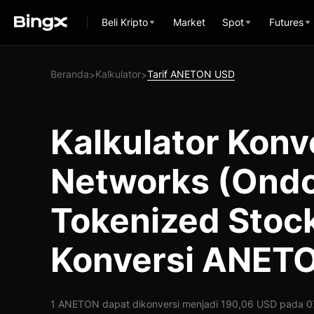
Beli Kripto
Market
Spot
Futures
Beranda
Kalkulator
Tarif ANETON USD
>
>
Kalkulator Konve
Networks (Ond
Tokenized Stoc
Konversi ANET
1 ANETON dapat dikonversi menjadi 190,06 USD pada 07