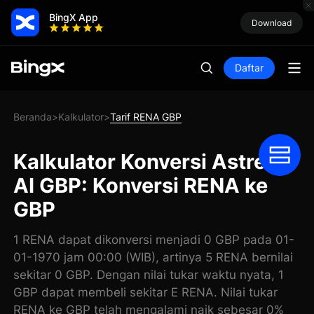
BingX App
Download
Daftar
Beranda
Kalkulator
Tarif RENA GBP
>
>
Kalkulator Konversi Astrena
AI GBP: Konversi RENA ke
GBP
1 RENA dapat dikonversi menjadi 0 GBP pada 01-
01-1970 jam 00:00 (WIB), artinya 5 RENA bernilai
sekitar 0 GBP. Dengan nilai tukar waktu nyata, 1
GBP dapat membeli sekitar E RENA. Nilai tukar
RENA ke GBP telah mengalami naik sebesar 0%