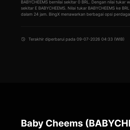
BABYCHEEMS bernilai sekitar 0 BRL. Dengan nilai tukar 
sekitar E BABYCHEEMS. Nilai tukar BABYCHEEMS ke BRL 
dalam 24 jam. BingX menawarkan berbagai opsi perdaga
Terakhir diperbarui pada 09-07-2026 04:33 (WIB)
Baby Cheems (BABYCHE