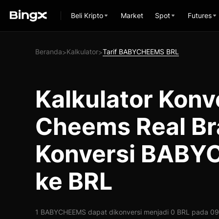
Beli Kripto
Market
Spot
Futures
Beranda
Kalkulator
Tarif BABYCHEEMS BRL
>
>
Kalkulator Konv
Cheems Real Bra
Konversi BAB
ke BRL
1 BABYCHEEMS dapat dikonversi menjadi 0 BRL pada 09-