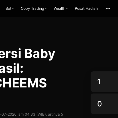
Bot
Copy Trading
Wealth
Pusat Hadiah
ersi Baby
sil:
YCHEEMS
07-2026 jam 04:33 (WIB), artinya 5