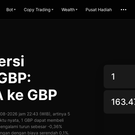
Bot
Copy Trading
Wealth
Pusat Hadiah
ersi
GBP:
A ke GBP
8-2026 jam 22:43 (WIB), artinya 5
aktu nyata, 1 GBP dapat membeli
mengalami turun sebesar -0,36%
ngan dengan biaya serendah 0,1%.