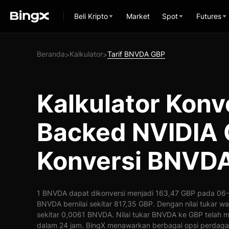
Beli Kripto
Market
Spot
Futures
Beranda
Kalkulator
Tarif BNVDA GBP
>
>
Kalkulator Konv
Backed NVIDIA 
Konversi BNVD
1 BNVDA dapat dikonversi menjadi 163,47 GBP pada 06-0
BNVDA bernilai sekitar 817,35 GBP. Dengan nilai tukar w
sekitar 0,0061 BNVDA. Nilai tukar BNVDA ke GBP telah 
dalam 24 jam. BingX menawarkan berbagai opsi perdaga