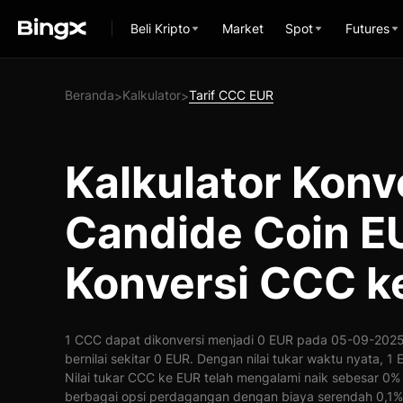
Beli Kripto
Market
Spot
Futures
Beranda
Kalkulator
Tarif CCC EUR
>
>
Kalkulator Konv
Candide Coin E
Konversi CCC k
1 CCC dapat dikonversi menjadi 0 EUR pada 05-09-2025 
bernilai sekitar 0 EUR. Dengan nilai tukar waktu nyata, 
Nilai tukar CCC ke EUR telah mengalami naik sebesar 0
berbagai opsi perdagangan dengan biaya serendah 0,1%