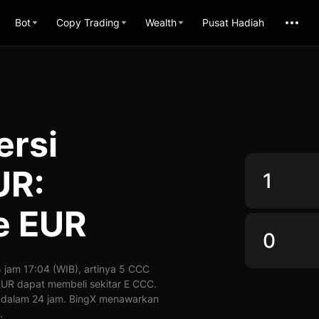
Bot
Copy Trading
Wealth
Pusat Hadiah
ersi
UR:
e EUR
jam 17:04 (WIB), artinya 5 CCC
1 EUR dapat membeli sekitar E CCC.
% dalam 24 jam. BingX menawarkan
.