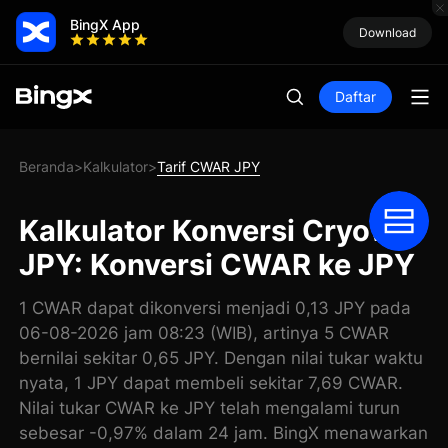
BingX App
Download
Daftar
Beranda
Kalkulator
Tarif CWAR JPY
>
>
Kalkulator Konversi Cryowar
JPY: Konversi CWAR ke JPY
1 CWAR dapat dikonversi menjadi 0,13 JPY pada
06-08-2026 jam 08:23 (WIB), artinya 5 CWAR
bernilai sekitar 0,65 JPY. Dengan nilai tukar waktu
nyata, 1 JPY dapat membeli sekitar 7,69 CWAR.
Nilai tukar CWAR ke JPY telah mengalami turun
sebesar -0,97% dalam 24 jam. BingX menawarkan