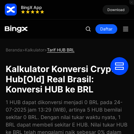
BingX App
Download
Daftar
Beranda
Kalkulator
Tarif HUB BRL
>
>
Kalkulator Konversi Crypto
Hub[Old] Real Brasil:
Konversi HUB ke BRL
1 HUB dapat dikonversi menjadi 0 BRL pada 24-
07-2025 jam 13:29 (WIB), artinya 5 HUB bernilai
sekitar 0 BRL. Dengan nilai tukar waktu nyata, 1
BRL dapat membeli sekitar E HUB. Nilai tukar HUB
ke BRL telah mengalami naik sebesar 0% dalam