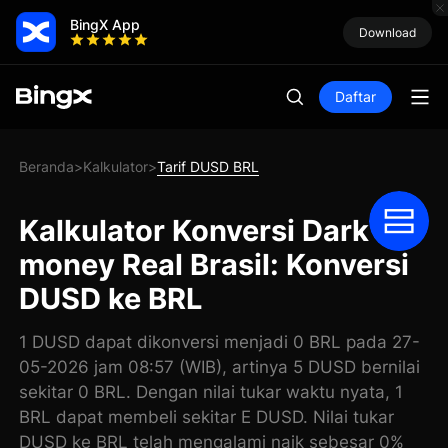
BingX App
Download
Daftar
Beranda
Kalkulator
Tarif DUSD BRL
>
>
Kalkulator Konversi Dark
money Real Brasil: Konversi
DUSD ke BRL
1 DUSD dapat dikonversi menjadi 0 BRL pada 27-
05-2026 jam 08:57 (WIB), artinya 5 DUSD bernilai
sekitar 0 BRL. Dengan nilai tukar waktu nyata, 1
BRL dapat membeli sekitar E DUSD. Nilai tukar
DUSD ke BRL telah mengalami naik sebesar 0%