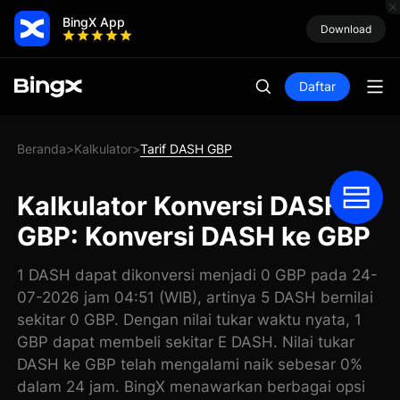
BingX App
Download
Daftar
Beranda
Kalkulator
Tarif DASH GBP
>
>
Kalkulator Konversi DASH
GBP: Konversi DASH ke GBP
1 DASH dapat dikonversi menjadi 0 GBP pada 24-
07-2026 jam 04:51 (WIB), artinya 5 DASH bernilai
sekitar 0 GBP. Dengan nilai tukar waktu nyata, 1
GBP dapat membeli sekitar E DASH. Nilai tukar
DASH ke GBP telah mengalami naik sebesar 0%
dalam 24 jam. BingX menawarkan berbagai opsi