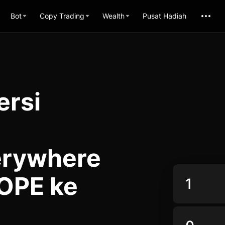
Bot
Copy Trading
Wealth
Pusat Hadiah
ersi
erywhere
DOPE ke