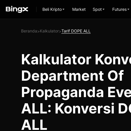
Beli Kripto
Market
Spot
Futures
Beranda
Kalkulator
Tarif DOPE ALL
>
>
Kalkulator Konv
Department Of
Propaganda Ev
ALL: Konversi 
ALL