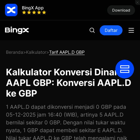
BingX App
Download
Daftar
Beranda
Kalkulator
Tarif AAPL.D GBP
>
>
Kalkulator Konversi Dinari
AAPL GBP: Konversi AAPL.D
ke GBP
1 AAPL.D dapat dikonversi menjadi 0 GBP pada
05-12-2025 jam 16:40 (WIB), artinya 5 AAPL.D
bernilai sekitar 0 GBP. Dengan nilai tukar waktu
nyata, 1 GBP dapat membeli sekitar E AAPL.D.
Nilai tukar AAPL.D ke GBP telah mengalami naik