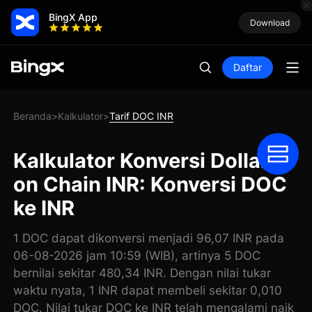
BingX App
Download
Daftar
Beranda
Kalkulator
Tarif DOC INR
>
>
Kalkulator Konversi Dollar
on Chain INR: Konversi DOC
ke INR
1 DOC dapat dikonversi menjadi 96,07 INR pada
06-08-2026 jam 10:59 (WIB), artinya 5 DOC
bernilai sekitar 480,34 INR. Dengan nilai tukar
waktu nyata, 1 INR dapat membeli sekitar 0,010
DOC. Nilai tukar DOC ke INR telah mengalami naik