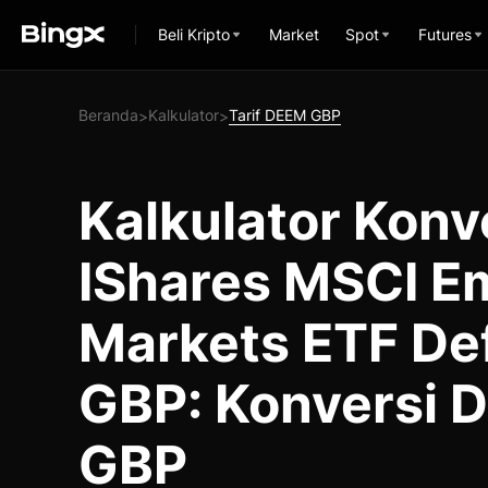
Beli Kripto
Market
Spot
Futures
Beranda
Kalkulator
Tarif DEEM GBP
>
>
Kalkulator Konv
IShares MSCI E
Markets ETF De
GBP: Konversi 
GBP