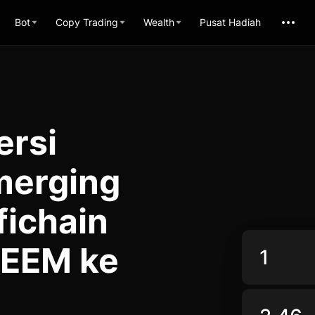
Bot
Copy Trading
Wealth
Pusat Hadiah
ersi
merging
fichain
DEEM ke