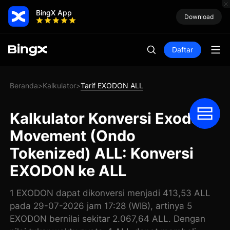
BingX App
Download
Daftar
Beranda
Kalkulator
Tarif EXODON ALL
>
>
Kalkulator Konversi Exodus
Movement (Ondo
Tokenized) ALL: Konversi
EXODON ke ALL
1 EXODON dapat dikonversi menjadi 413,53 ALL
pada 29-07-2026 jam 17:28 (WIB), artinya 5
EXODON bernilai sekitar 2.067,64 ALL. Dengan