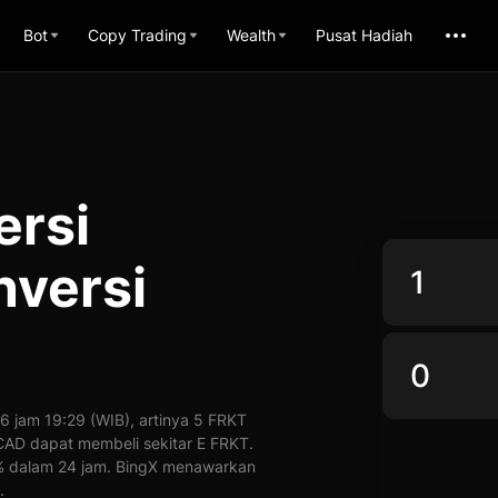
Bot
Copy Trading
Wealth
Pusat Hadiah
ersi
versi
 jam 19:29 (WIB), artinya 5 FRKT
1 CAD dapat membeli sekitar E FRKT.
0% dalam 24 jam. BingX menawarkan
.