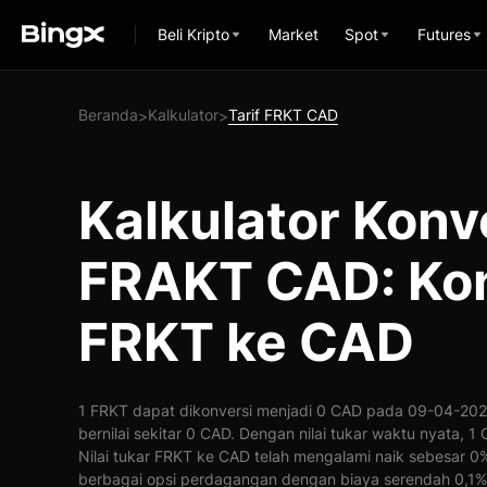
Beli Kripto
Market
Spot
Futures
Beranda
Kalkulator
Tarif FRKT CAD
>
>
Kalkulator Konv
FRAKT CAD: Kon
FRKT ke CAD
1 FRKT dapat dikonversi menjadi 0 CAD pada 09-04-2026
bernilai sekitar 0 CAD. Dengan nilai tukar waktu nyata, 
Nilai tukar FRKT ke CAD telah mengalami naik sebesar 
berbagai opsi perdagangan dengan biaya serendah 0,1%