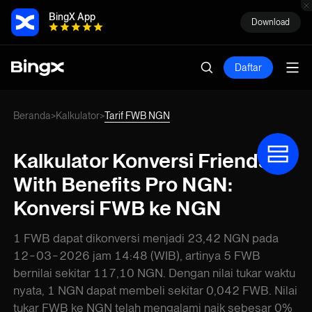
BingX App
Download
Daftar
Beranda
Kalkulator
Tarif FWB NGN
>
>
Kalkulator Konversi Friends
With Benefits Pro NGN:
Konversi FWB ke NGN
1 FWB dapat dikonversi menjadi 23,42 NGN pada
12-03-2026 jam 14:48 (WIB), artinya 5 FWB
bernilai sekitar 117,10 NGN. Dengan nilai tukar waktu
nyata, 1 NGN dapat membeli sekitar 0,042 FWB. Nilai
tukar FWB ke NGN telah mengalami naik sebesar 0%