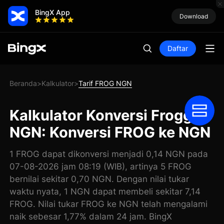
BingX App
Download
Daftar
Beranda
Kalkulator
Tarif FROG NGN
>
>
Kalkulator Konversi Froggy
NGN: Konversi FROG ke NGN
1 FROG dapat dikonversi menjadi 0,14 NGN pada
07-08-2026 jam 08:19 (WIB), artinya 5 FROG
bernilai sekitar 0,70 NGN. Dengan nilai tukar
waktu nyata, 1 NGN dapat membeli sekitar 7,14
FROG. Nilai tukar FROG ke NGN telah mengalami
naik sebesar 1,77% dalam 24 jam. BingX