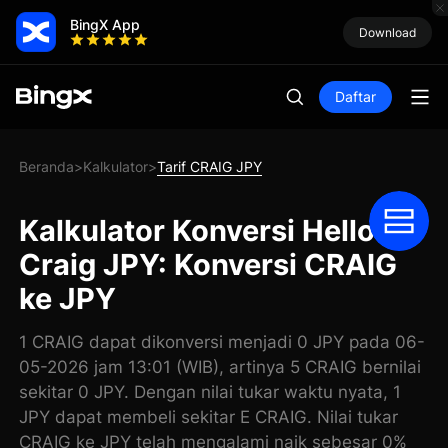
BingX App
Download
Daftar
Beranda
Kalkulator
Tarif CRAIG JPY
>
>
Kalkulator Konversi Hello I'm
Craig JPY: Konversi CRAIG
ke JPY
1 CRAIG dapat dikonversi menjadi 0 JPY pada 06-
05-2026 jam 13:01 (WIB), artinya 5 CRAIG bernilai
sekitar 0 JPY. Dengan nilai tukar waktu nyata, 1
JPY dapat membeli sekitar E CRAIG. Nilai tukar
CRAIG ke JPY telah mengalami naik sebesar 0%