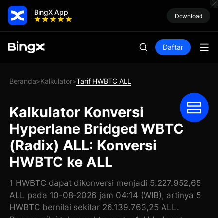
BingX App
Download
Daftar
Beranda
Kalkulator
Tarif HWBTC ALL
>
>
Kalkulator Konversi
Hyperlane Bridged WBTC
(Radix) ALL: Konversi
HWBTC ke ALL
1 HWBTC dapat dikonversi menjadi 5.227.952,65
ALL pada 10-08-2026 jam 04:14 (WIB), artinya 5
HWBTC bernilai sekitar 26.139.763,25 ALL.