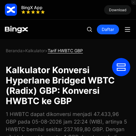
BingX App
Download
Daftar
Beranda
Kalkulator
Tarif HWBTC GBP
>
>
Kalkulator Konversi
Hyperlane Bridged WBTC
(Radix) GBP: Konversi
HWBTC ke GBP
1 HWBTC dapat dikonversi menjadi 47.433,96
GBP pada 05-08-2026 jam 22:24 (WIB), artinya 5
HWBTC bernilai sekitar 237.169,80 GBP. Dengan