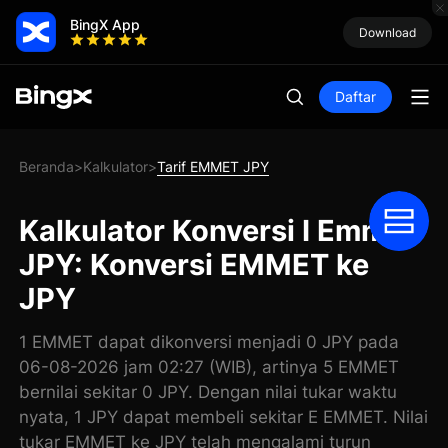
BingX App
Download
Daftar
Beranda
Kalkulator
Tarif EMMET JPY
>
>
Kalkulator Konversi I Emmet
JPY: Konversi EMMET ke
JPY
1 EMMET dapat dikonversi menjadi 0 JPY pada
06-08-2026 jam 02:27 (WIB), artinya 5 EMMET
bernilai sekitar 0 JPY. Dengan nilai tukar waktu
nyata, 1 JPY dapat membeli sekitar E EMMET. Nilai
tukar EMMET ke JPY telah mengalami turun