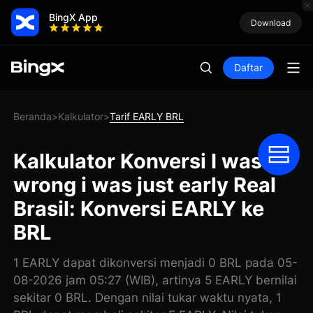
BingX App
Download
Daftar
Beranda
Kalkulator
Tarif EARLY BRL
>
>
Kalkulator Konversi I wasn't
wrong i was just early Real
Brasil: Konversi EARLY ke
BRL
1 EARLY dapat dikonversi menjadi 0 BRL pada 05-
08-2026 jam 05:27 (WIB), artinya 5 EARLY bernilai
sekitar 0 BRL. Dengan nilai tukar waktu nyata, 1