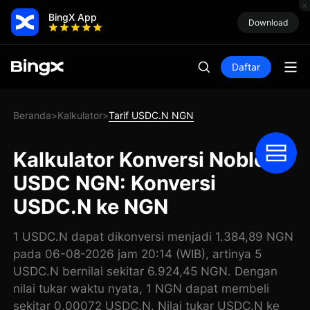
BingX App
Download
Daftar
Beranda
Kalkulator
Tarif USDC.N NGN
>
>
Kalkulator Konversi Noble
USDC NGN: Konversi
USDC.N ke NGN
1 USDC.N dapat dikonversi menjadi 1.384,89 NGN
pada 06-08-2026 jam 20:14 (WIB), artinya 5
USDC.N bernilai sekitar 6.924,45 NGN. Dengan
nilai tukar waktu nyata, 1 NGN dapat membeli
sekitar 0,00072 USDC.N. Nilai tukar USDC.N ke