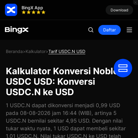
BingX App
Download
Daftar
Beranda
Kalkulator
Tarif USDC.N USD
>
>
Kalkulator Konversi Noble
USDC USD: Konversi
USDC.N ke USD
1 USDC.N dapat dikonversi menjadi 0,99 USD
pada 08-08-2026 jam 16:44 (WIB), artinya 5
USDC.N bernilai sekitar 4,95 USD. Dengan nilai
tukar waktu nyata, 1 USD dapat membeli sekitar
1,01 USDC.N. Nilai tukar USDC.N ke USD telah