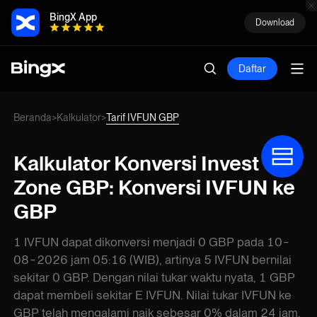
BingX App
Download
Daftar
Beranda
Kalkulator
Tarif IVFUN GBP
>
>
Kalkulator Konversi Invest
Zone GBP: Konversi IVFUN ke
GBP
1 IVFUN dapat dikonversi menjadi 0 GBP pada 10-
08-2026 jam 05:16 (WIB), artinya 5 IVFUN bernilai
sekitar 0 GBP. Dengan nilai tukar waktu nyata, 1 GBP
dapat membeli sekitar E IVFUN. Nilai tukar IVFUN ke
GBP telah mengalami naik sebesar 0% dalam 24 jam.