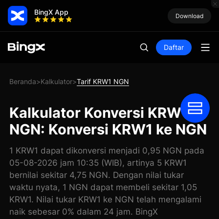
BingX App
Download
Daftar
Beranda
Kalkulator
Tarif KRW1 NGN
>
>
Kalkulator Konversi KRW1
NGN: Konversi KRW1 ke NGN
1 KRW1 dapat dikonversi menjadi 0,95 NGN pada
05-08-2026 jam 10:35 (WIB), artinya 5 KRW1
bernilai sekitar 4,75 NGN. Dengan nilai tukar
waktu nyata, 1 NGN dapat membeli sekitar 1,05
KRW1. Nilai tukar KRW1 ke NGN telah mengalami
naik sebesar 0% dalam 24 jam. BingX