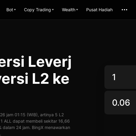
Bot
Copy Trading
Wealth
Pusat Hadiah
ersi Leverj
ersi L2 ke
6 jam 01:15 (WIB), artinya 5 L2
, 1 ALL dapat membeli sekitar 16,66
 0% dalam 24 jam. BingX menawarkan
.