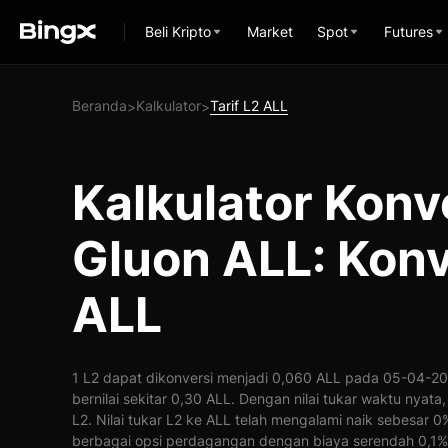
Beli Kripto
Market
Spot
Futures
Beranda
Kalkulator
Tarif L2 ALL
>
>
Kalkulator Konv
Gluon ALL: Konv
ALL
1 L2 dapat dikonversi menjadi 0,060 ALL pada 05-04-202
bernilai sekitar 0,30 ALL. Dengan nilai tukar waktu nyata
L2. Nilai tukar L2 ke ALL telah mengalami naik sebesar
berbagai opsi perdagangan dengan biaya serendah 0,1%