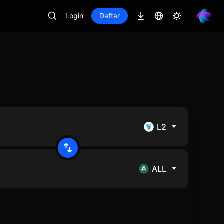
Login
Daftar
L2
ALL