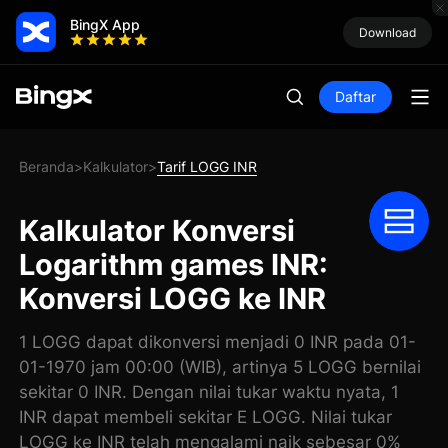
BingX App
Download
Daftar
Beranda
Kalkulator
Tarif LOGG INR
>
>
Kalkulator Konversi
Logarithm games INR:
Konversi LOGG ke INR
1 LOGG dapat dikonversi menjadi 0 INR pada 01-
01-1970 jam 00:00 (WIB), artinya 5 LOGG bernilai
sekitar 0 INR. Dengan nilai tukar waktu nyata, 1
INR dapat membeli sekitar E LOGG. Nilai tukar
LOGG ke INR telah mengalami naik sebesar 0%