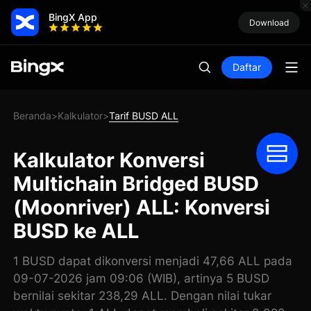
BingX App
Download
Daftar
Beranda
Kalkulator
Tarif BUSD ALL
>
>
Kalkulator Konversi
Multichain Bridged BUSD
(Moonriver) ALL: Konversi
BUSD ke ALL
1 BUSD dapat dikonversi menjadi 47,66 ALL pada
09-07-2026 jam 09:06 (WIB), artinya 5 BUSD
bernilai sekitar 238,29 ALL. Dengan nilai tukar