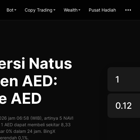
Bot
Copy Trading
Wealth
Pusat Hadiah
ersi Natus
ken AED:
ke AED
26 jam 06:58 (WIB), artinya 5 NAVI
a, 1 AED dapat membeli sekitar 8,33
sar 0% dalam 24 jam. BingX
erendah 0,1%.