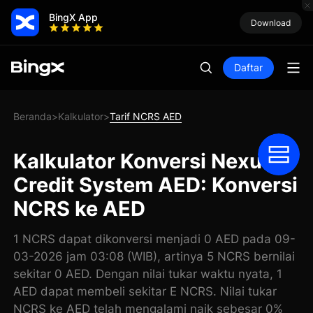
BingX App
Download
Daftar
Beranda
Kalkulator
Tarif NCRS AED
>
>
Kalkulator Konversi Nexus
Credit System AED: Konversi
NCRS ke AED
1 NCRS dapat dikonversi menjadi 0 AED pada 09-
03-2026 jam 03:08 (WIB), artinya 5 NCRS bernilai
sekitar 0 AED. Dengan nilai tukar waktu nyata, 1
AED dapat membeli sekitar E NCRS. Nilai tukar
NCRS ke AED telah mengalami naik sebesar 0%