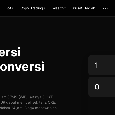
Bot
Copy Trading
Wealth
Pusat Hadiah
ersi
onversi
jam 07:49 (WIB), artinya 5 OXE
1 EUR dapat membeli sekitar E OXE.
% dalam 24 jam. BingX menawarkan
.