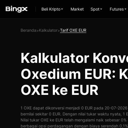
Beli Kripto
Market
Spot
Futures
Beranda
Kalkulator
Tarif OXE EUR
>
>
Kalkulator Konv
Oxedium EUR: K
OXE ke EUR
1 OXE dapat dikonversi menjadi 0 EUR pada 20-07-2026 
bernilai sekitar 0 EUR. Dengan nilai tukar waktu nyata, 
Nilai tukar OXE ke EUR telah mengalami naik sebesar 0
berbagai opsi perdagangan dengan biaya serendah 0,1%