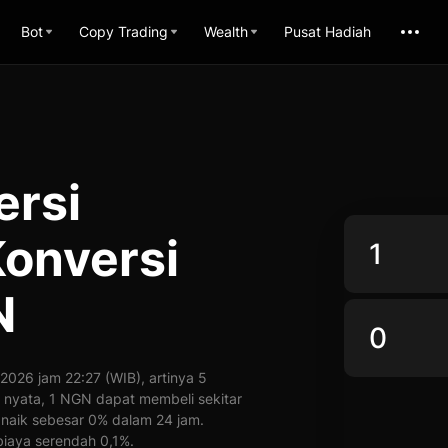
Bot
Copy Trading
Wealth
Pusat Hadiah
ersi
onversi
N
026 jam 22:27 (WIB), artinya 5
u nyata, 1 NGN dapat membeli sekitar
 naik sebesar 0% dalam 24 jam.
iaya serendah 0,1%.