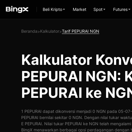
Beli Kripto
Market
Spot
Futures
Beranda
Kalkulator
Tarif PEPURAI NGN
>
>
Kalkulator Konv
PEPURAI NGN: K
PEPURAI ke NG
1 PEPURAI dapat dikonversi menjadi 0 NGN pada 05-07-2
PEPURAI bernilai sekitar 0 NGN. Dengan nilai tukar wakt
E PEPURAI. Nilai tukar PEPURAI ke NGN telah mengalami
BingX menawarkan berbagai opsi perdagangan dengan b