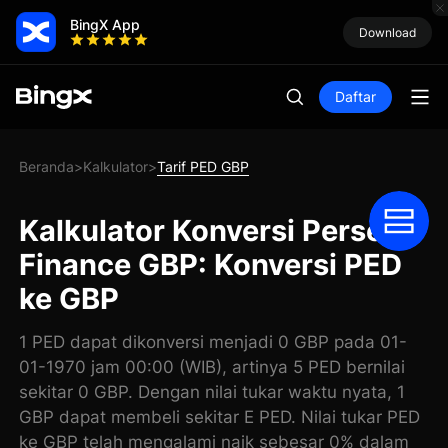
BingX App
Download
Daftar
Beranda
Kalkulator
Tarif PED GBP
>
>
Kalkulator Konversi Perseid
Finance GBP: Konversi PED
ke GBP
1 PED dapat dikonversi menjadi 0 GBP pada 01-
01-1970 jam 00:00 (WIB), artinya 5 PED bernilai
sekitar 0 GBP. Dengan nilai tukar waktu nyata, 1
GBP dapat membeli sekitar E PED. Nilai tukar PED
ke GBP telah mengalami naik sebesar 0% dalam