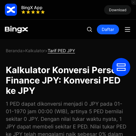
BingX App
Download
Daftar
Beranda
Kalkulator
Tarif PED JPY
>
>
Kalkulator Konversi Perseid
Finance JPY: Konversi PED
ke JPY
1 PED dapat dikonversi menjadi 0 JPY pada 01-
01-1970 jam 00:00 (WIB), artinya 5 PED bernilai
sekitar 0 JPY. Dengan nilai tukar waktu nyata, 1
JPY dapat membeli sekitar E PED. Nilai tukar PED
ke JPY telah mengalami naik sebesar 0% dalam