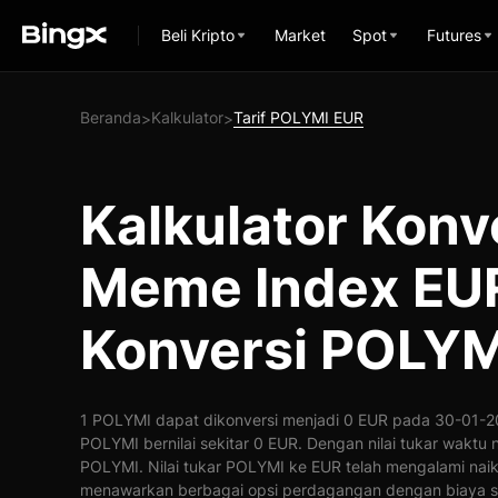
Beli Kripto
Market
Spot
Futures
Beranda
Kalkulator
Tarif POLYMI EUR
>
>
Kalkulator Konv
Meme Index EU
Konversi POLYM
1 POLYMI dapat dikonversi menjadi 0 EUR pada 30-01-20
POLYMI bernilai sekitar 0 EUR. Dengan nilai tukar waktu 
POLYMI. Nilai tukar POLYMI ke EUR telah mengalami nai
menawarkan berbagai opsi perdagangan dengan biaya s