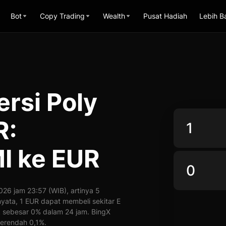
Bot
Copy Trading
Wealth
Pusat Hadiah
Lebih B
ersi Poly
R:
I ke EUR
26 jam 23:57 (WIB), artinya 5
nyata, 1 EUR dapat membeli sekitar E
k sebesar 0% dalam 24 jam. BingX
erendah 0,1%.