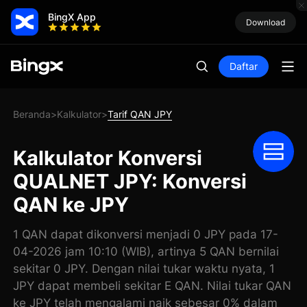
BingX App
Download
Daftar
Beranda
Kalkulator
Tarif QAN JPY
>
>
Kalkulator Konversi
QUALNET JPY: Konversi
QAN ke JPY
1 QAN dapat dikonversi menjadi 0 JPY pada 17-
04-2026 jam 10:10 (WIB), artinya 5 QAN bernilai
sekitar 0 JPY. Dengan nilai tukar waktu nyata, 1
JPY dapat membeli sekitar E QAN. Nilai tukar QAN
ke JPY telah mengalami naik sebesar 0% dalam