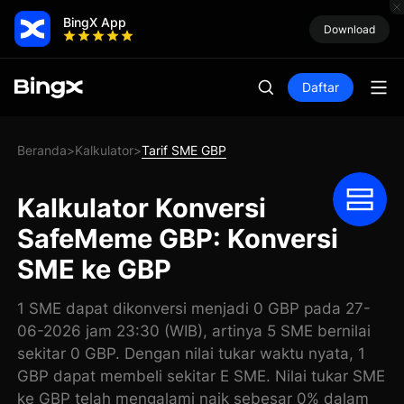
BingX App
Download
Daftar
Beranda
Kalkulator
Tarif SME GBP
>
>
Kalkulator Konversi
SafeMeme GBP: Konversi
SME ke GBP
1 SME dapat dikonversi menjadi 0 GBP pada 27-
06-2026 jam 23:30 (WIB), artinya 5 SME bernilai
sekitar 0 GBP. Dengan nilai tukar waktu nyata, 1
GBP dapat membeli sekitar E SME. Nilai tukar SME
ke GBP telah mengalami naik sebesar 0% dalam