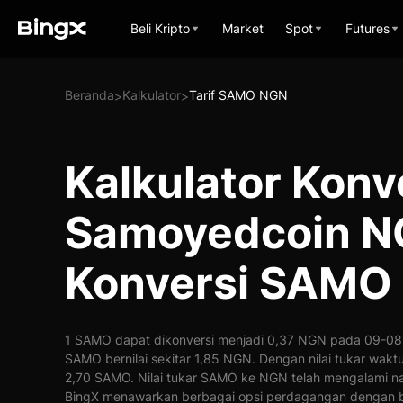
Beli Kripto
Market
Spot
Futures
Beranda
Kalkulator
Tarif SAMO NGN
>
>
Kalkulator Konv
Samoyedcoin N
Konversi SAMO
1 SAMO dapat dikonversi menjadi 0,37 NGN pada 09-08-
SAMO bernilai sekitar 1,85 NGN. Dengan nilai tukar wakt
2,70 SAMO. Nilai tukar SAMO ke NGN telah mengalami na
BingX menawarkan berbagai opsi perdagangan dengan b