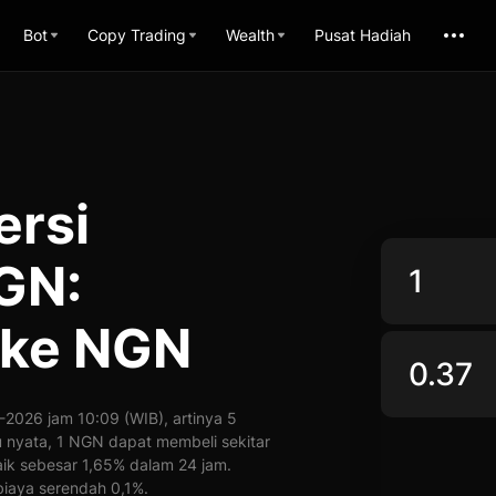
Bot
Copy Trading
Wealth
Pusat Hadiah
ersi
GN:
 ke NGN
2026 jam 10:09 (WIB), artinya 5
u nyata, 1 NGN dapat membeli sekitar
ik sebesar 1,65% dalam 24 jam.
iaya serendah 0,1%.