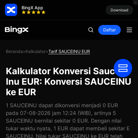
BingX App
Download
Daftar
Beranda
Kalkulator
Tarif SAUCEINU EUR
>
>
Kalkulator Konversi Sauce
Inu EUR: Konversi SAUCEINU
ke EUR
1 SAUCEINU dapat dikonversi menjadi 0 EUR
pada 07-08-2026 jam 12:24 (WIB), artinya 5
SAUCEINU bernilai sekitar 0 EUR. Dengan nilai
tukar waktu nyata, 1 EUR dapat membeli sekitar E
SAUCEINU. Nilai tukar SAUCEINU ke EUR telah