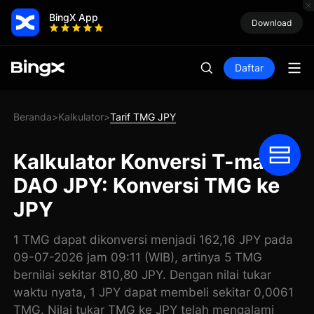
BingX App
Download
Daftar
Beranda
Kalkulator
Tarif TMG JPY
>
>
Kalkulator Konversi T-mac
DAO JPY: Konversi TMG ke
JPY
1 TMG dapat dikonversi menjadi 162,16 JPY pada
09-07-2026 jam 09:11 (WIB), artinya 5 TMG
bernilai sekitar 810,80 JPY. Dengan nilai tukar
waktu nyata, 1 JPY dapat membeli sekitar 0,0061
TMG. Nilai tukar TMG ke JPY telah mengalami