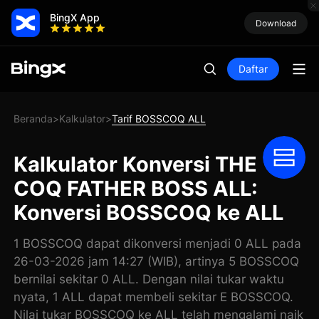
BingX App
Download
Daftar
Beranda
Kalkulator
Tarif BOSSCOQ ALL
>
>
Kalkulator Konversi THE
COQ FATHER BOSS ALL:
Konversi BOSSCOQ ke ALL
1 BOSSCOQ dapat dikonversi menjadi 0 ALL pada
26-03-2026 jam 14:27 (WIB), artinya 5 BOSSCOQ
bernilai sekitar 0 ALL. Dengan nilai tukar waktu
nyata, 1 ALL dapat membeli sekitar E BOSSCOQ.
Nilai tukar BOSSCOQ ke ALL telah mengalami naik