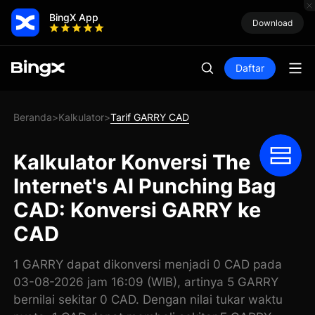
BingX App
Download
Daftar
Beranda
Kalkulator
Tarif GARRY CAD
>
>
Kalkulator Konversi The
Internet's AI Punching Bag
CAD: Konversi GARRY ke
CAD
1 GARRY dapat dikonversi menjadi 0 CAD pada
03-08-2026 jam 16:09 (WIB), artinya 5 GARRY
bernilai sekitar 0 CAD. Dengan nilai tukar waktu