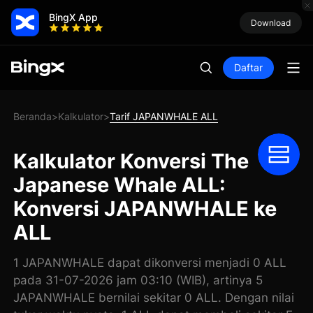
BingX App
Download
Daftar
Beranda
Kalkulator
Tarif JAPANWHALE ALL
>
>
Kalkulator Konversi The
Japanese Whale ALL:
Konversi JAPANWHALE ke
ALL
1 JAPANWHALE dapat dikonversi menjadi 0 ALL
pada 31-07-2026 jam 03:10 (WIB), artinya 5
JAPANWHALE bernilai sekitar 0 ALL. Dengan nilai