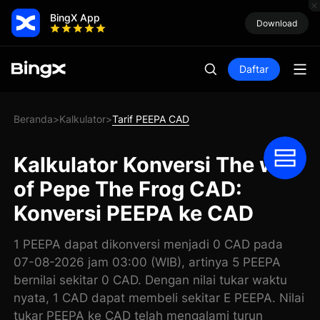
BingX App
Download
Daftar
Beranda
Kalkulator
Tarif PEEPA CAD
>
>
Kalkulator Konversi The wife
of Pepe The Frog CAD:
Konversi PEEPA ke CAD
1 PEEPA dapat dikonversi menjadi 0 CAD pada
07-08-2026 jam 03:00 (WIB), artinya 5 PEEPA
bernilai sekitar 0 CAD. Dengan nilai tukar waktu
nyata, 1 CAD dapat membeli sekitar E PEEPA. Nilai
tukar PEEPA ke CAD telah mengalami turun