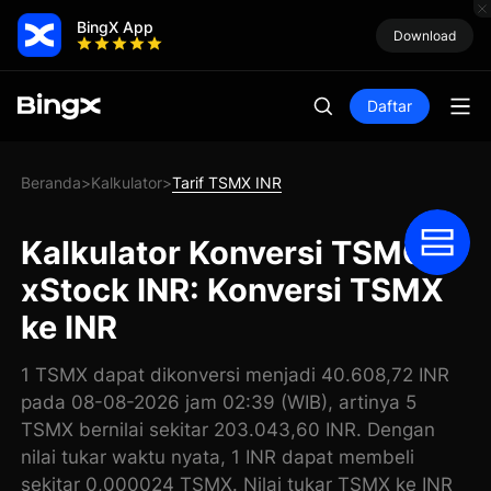
BingX App
Download
Daftar
Beranda
Kalkulator
Tarif TSMX INR
>
>
Kalkulator Konversi TSMC
xStock INR: Konversi TSMX
ke INR
1 TSMX dapat dikonversi menjadi 40.608,72 INR
pada 08-08-2026 jam 02:39 (WIB), artinya 5
TSMX bernilai sekitar 203.043,60 INR. Dengan
nilai tukar waktu nyata, 1 INR dapat membeli
sekitar 0,000024 TSMX. Nilai tukar TSMX ke INR