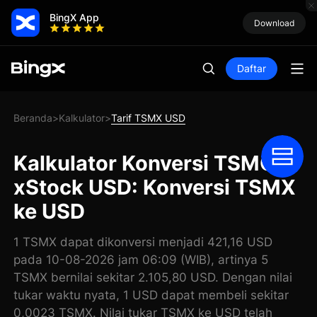
BingX App
Download
Daftar
Beranda
Kalkulator
Tarif TSMX USD
>
>
Kalkulator Konversi TSMC
xStock USD: Konversi TSMX
ke USD
1 TSMX dapat dikonversi menjadi 421,16 USD
pada 10-08-2026 jam 06:09 (WIB), artinya 5
TSMX bernilai sekitar 2.105,80 USD. Dengan nilai
tukar waktu nyata, 1 USD dapat membeli sekitar
0,0023 TSMX. Nilai tukar TSMX ke USD telah